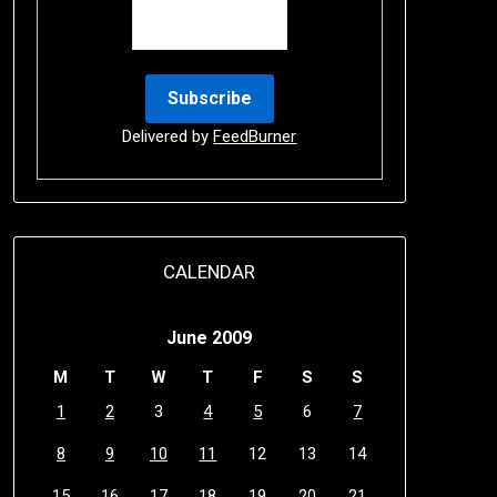
Delivered by
FeedBurner
CALENDAR
June 2009
M
T
W
T
F
S
S
1
2
3
4
5
6
7
8
9
10
11
12
13
14
15
16
17
18
19
20
21