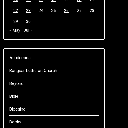
22
23
24
25
26
27
28
29
30
« May
Jul »
Academics
Bangsar Lutheran Church
Beyond
Bible
Blogging
Books