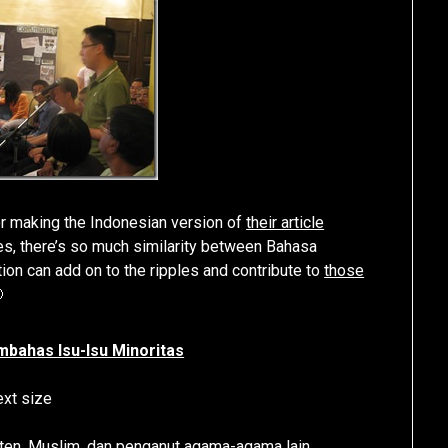
r making the Indonesian version of
their article
es, there’s so much similarity between Bahasa
ion can add on to the ripples and contribute to
those

bahas Isu-Isu Minoritas
xt size
en, Muslim, dan penganut agama-agama lain