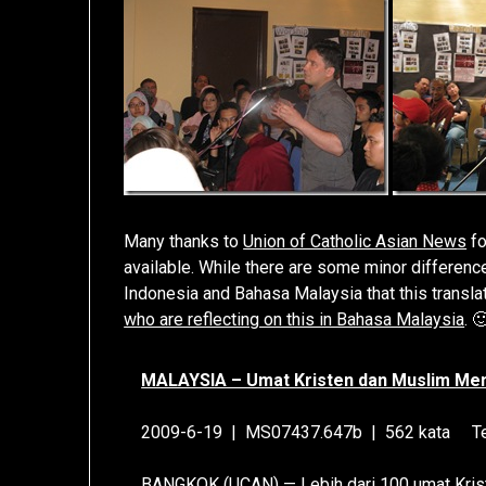
Many thanks to
Union of Catholic Asian News
fo
available. While there are some minor differenc
Indonesia and Bahasa Malaysia that this translat
who are reflecting on this in Bahasa Malaysia
. 
MALAYSIA – Umat Kristen dan Muslim Mem
2009-6-19 | MS07437.647b | 562 kata Te
BANGKOK (UCAN) — Lebih dari 100 umat Krist