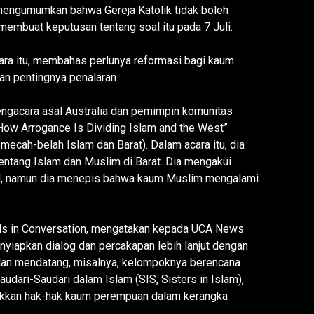
u mengumumkan bahwa Gereja Katolik tidak boleh
embuat keputusan tentang soal itu pada 7 Juli.
ara itu, membahas perlunya reformasi bagi kaum
an pentingnya penalaran.
engacara asal Australia dan pemimpin komunitas
How Arrogance Is Dividing Islam and the West”
ecah-belah Islam dan Barat). Dalam acara itu, dia
tang Islam dan Muslim di Barat. Dia mengakui
al, namun dia menepis bahwa kaum Muslim mengalami
ends in Conversation, mengatakan kepada UCA News
nyiapkan dialog dan percakapan lebih lanjut dengan
an mendatang, misalnya, kelompoknya berencana
ari-Saudari dalam Islam (SIS, Sisters in Islam),
kan hak-hak kaum perempuan dalam kerangka