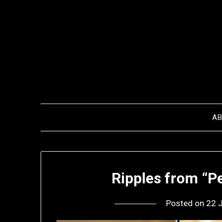
Skip
to
content
A
Ripples from “Pe
Posted on
22 